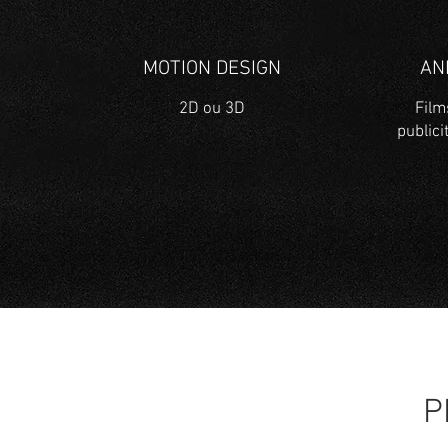
MOTION DESIGN
AN
2D ou 3D
Film
public
P